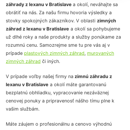
záhrady z lexanu
v Bratislave
a okolí, neváhajte sa
obrátiť na nás. Za našu firmu hovoria výsledky a
stovky spokojných zákazníkov. V oblasti
zimných
záhrad z lexanu
v Bratislave
a okolí sa pohybujeme
už dlhé roky a naše produkty a služby ponúkame za
rozumnú cenu. Samozrejme sme tu pre vás aj v
prípade
plastových zimných záhrad
,
murovaných
zimných záhrad
či iných.
V prípade voľby našej firmy na
zimnú záhradu z
lexanu
v Bratislave
a okolí máte garantovanú
bezplatnú obhliadku, vypracovanie nezáväznej
cenovej ponuky a pripravenosť nášho tímu plne k
vašim službám.
Máte záujem o profesionálnu a cenovo výhodnú