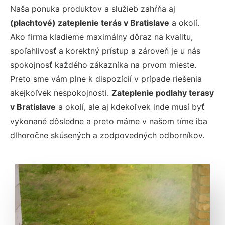
Naša ponuka produktov a služieb zahŕňa aj
(plachtové) zateplenie terás
v Bratislave
a okolí.
Ako firma kladieme maximálny dôraz na kvalitu,
spoľahlivosť a korektný prístup a zároveň je u nás
spokojnosť každého zákazníka na prvom mieste.
Preto sme vám plne k dispozícií v prípade riešenia
akejkoľvek nespokojnosti.
Zateplenie podlahy terasy
v Bratislave
a okolí, ale aj kdekoľvek inde musí byť
vykonané dôsledne a preto máme v našom tíme iba
dlhoročne skúsených a zodpovedných odborníkov.