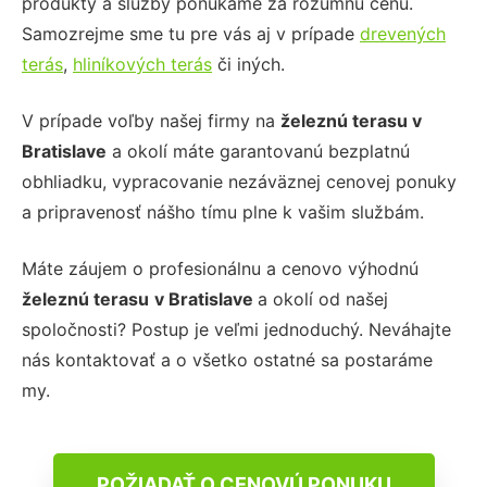
produkty a služby ponúkame za rozumnú cenu.
Samozrejme sme tu pre vás aj v prípade
drevených
terás
,
hliníkových terás
či iných.
V prípade voľby našej firmy na
železnú terasu
v
Bratislave
a okolí máte garantovanú bezplatnú
obhliadku, vypracovanie nezáväznej cenovej ponuky
a pripravenosť nášho tímu plne k vašim službám.
Máte záujem o profesionálnu a cenovo výhodnú
železnú terasu
v Bratislave
a okolí od našej
spoločnosti? Postup je veľmi jednoduchý. Neváhajte
nás kontaktovať a o všetko ostatné sa postaráme
my.
POŽIADAŤ O CENOVÚ PONUKU