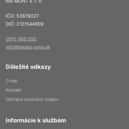
RIA MONT s. r. o.
IČO: 53878027
DIČ: 2121544909
0915 950 055
info@terasa-snov.sk
Dôležité odkazy
O nás
Kontakt
Ochrana osobných údajov
Informácie k službám