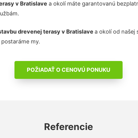
terasy
v Bratislave
a okolí máte garantovanú bezplat
lužbám.
stavbu drevenej terasy v
Bratislave
a okolí od našej
a postaráme my.
POŽIADAŤ O CENOVÚ PONUKU
Referencie