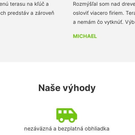
enú terasu na kľúč a
Rozmýšľal som nad dreve
ich predstáv a zároveň
osloviť viacero firiem. Te
a nemám čo vytknúť. Výbo
MICHAEL
Naše výhody
nezáväzná a bezplatná obhliadka