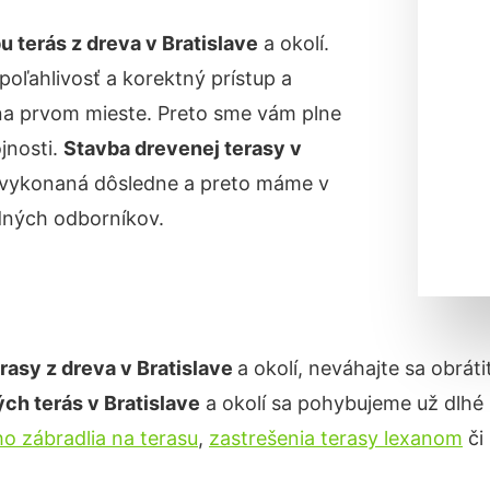
u terás z dreva
v Bratislave
a okolí.
poľahlivosť a korektný prístup a
na prvom mieste. Preto sme vám plne
jnosti.
Stavba drevenej terasy
v
yť vykonaná dôsledne a preto máme v
dných odborníkov.
erasy z dreva
v Bratislave
a okolí, neváhajte sa obrát
ých terás
v Bratislave
a okolí sa pohybujeme už dlhé
o zábradlia na terasu
,
zastrešenia terasy lexanom
či 