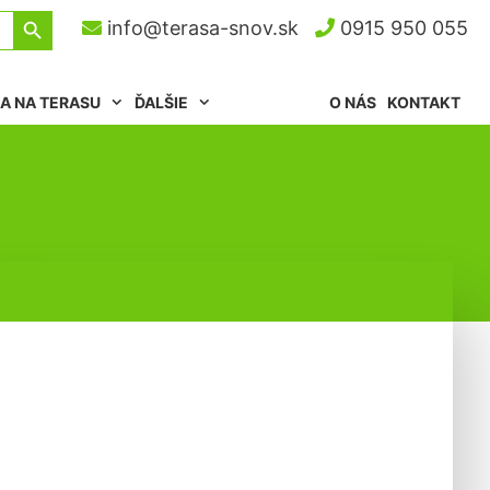
Search Button
info@terasa-snov.sk
0915 950 055
A NA TERASU
ĎALŠIE
O NÁS
KONTAKT