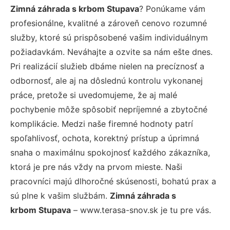
Zimná záhrada s krbom Stupava
? Ponúkame vám
profesionálne, kvalitné a zároveň cenovo rozumné
služby, ktoré sú prispôsobené vašim individuálnym
požiadavkám. Neváhajte a ozvite sa nám ešte dnes.
Pri realizácií služieb dbáme nielen na precíznosť a
odbornosť, ale aj na dôslednú kontrolu vykonanej
práce, pretože si uvedomujeme, že aj malé
pochybenie môže spôsobiť nepríjemné a zbytočné
komplikácie. Medzi naše firemné hodnoty patrí
spoľahlivosť, ochota, korektný prístup a úprimná
snaha o maximálnu spokojnosť každého zákazníka,
ktorá je pre nás vždy na prvom mieste. Naši
pracovníci majú dlhoročné skúsenosti, bohatú prax a
sú plne k vašim službám.
Zimná záhrada s
krbom Stupava
– www.terasa-snov.sk je tu pre vás.