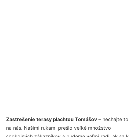
Zastrešenie terasy plachtou Tomášov
– nechajte to
na nás. Našimi rukami prešlo veľké množstvo
spokojných zákazníkov a budeme veľmi radi, ak sa k