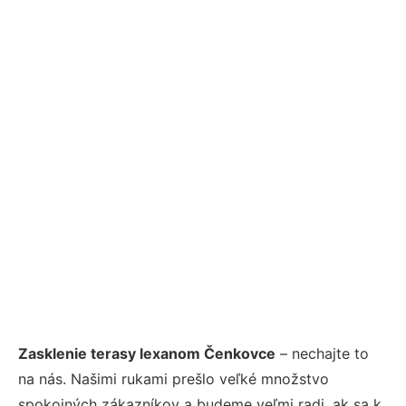
Zasklenie terasy lexanom Čenkovce
– nechajte to
na nás. Našimi rukami prešlo veľké množstvo
spokojných zákazníkov a budeme veľmi radi, ak sa k