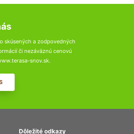
nás
 to skúsených a zodpovedných
formácií či nezáväznú cenovú
www.terasa-snov.sk.
S
Dôležité odkazy