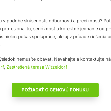
tu v podobe skúseností, odbornosti a precíznosti? P
profesionalitu, serióznosť a korektné jednanie od 
s nielen počas spolupráce, ale aj v prípade riešenia 
.
ýsledok nemusíte obávať. Neváhajte a kontaktujte nás p
rf
,
Zastrešená terasa Witzeldorf
.
POŽIADAŤ O CENOVÚ PONUKU