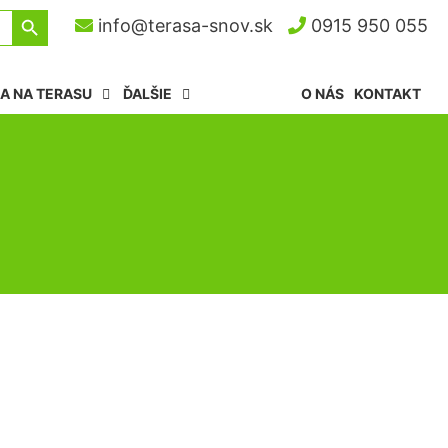
Search Button
info@terasa-snov.sk
0915 950 055
A NA TERASU
ĎALŠIE
O NÁS
KONTAKT