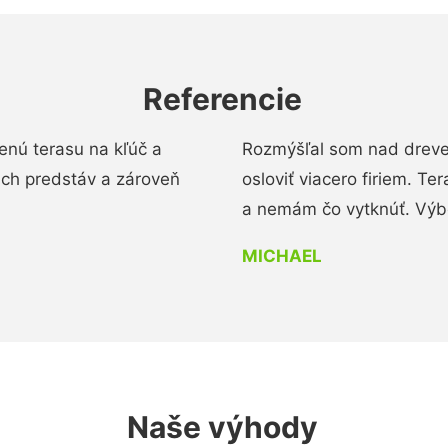
Referencie
enú terasu na kľúč a
Rozmýšľal som nad dreve
ich predstáv a zároveň
osloviť viacero firiem. Te
a nemám čo vytknúť. Výbo
MICHAEL
Naše výhody