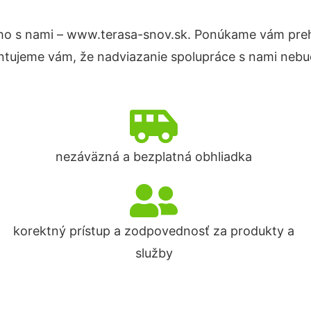
ho s nami – www.terasa-snov.sk. Ponúkame vám preh
ntujeme vám, že nadviazanie spolupráce s nami nebud
nezáväzná a bezplatná obhliadka
korektný prístup a zodpovednosť za produkty a
služby