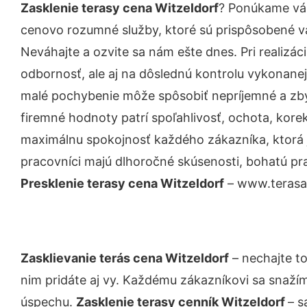
Zasklenie terasy cena Witzeldorf
? Ponúkame vám
cenovo rozumné služby, ktoré sú prispôsobené v
Neváhajte a ozvite sa nám ešte dnes. Pri realizác
odbornosť, ale aj na dôslednú kontrolu vykonanej
malé pochybenie môže spôsobiť nepríjemné a zb
firemné hodnoty patrí spoľahlivosť, ochota, kore
maximálnu spokojnosť každého zákazníka, ktorá 
pracovníci majú dlhoročné skúsenosti, bohatú pra
Presklenie terasy cena Witzeldorf
– www.terasa-
Zasklievanie terás cena Witzeldorf
– nechajte t
nim pridáte aj vy. Každému zákazníkovi sa snažím
úspechu.
Zasklenie terasy cenník Witzeldorf
– s