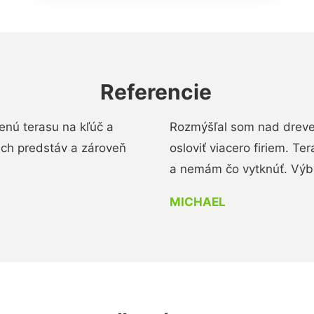
Referencie
enú terasu na kľúč a
Rozmýšľal som nad dreve
ich predstáv a zároveň
osloviť viacero firiem. Te
a nemám čo vytknúť. Výbo
MICHAEL