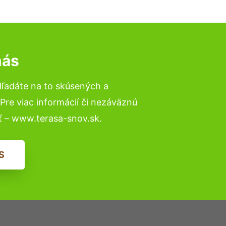
nás
Hľadáte na to skúsených a
re viac informácií či nezáväznú
ť – www.terasa-snov.sk.
S