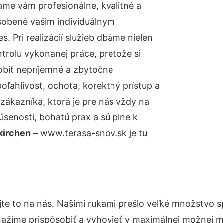
me vám profesionálne, kvalitné a
sobené vašim individuálnym
 Pri realizácií služieb dbáme nielen
ntrolu vykonanej práce, pretože si
biť nepríjemné a zbytočné
oľahlivosť, ochota, korektný prístup a
ákazníka, ktorá je pre nás vždy na
senosti, bohatú prax a sú plne k
kirchen
– www.terasa-snov.sk je tu
te to na nás. Našimi rukami prešlo veľké množstvo 
nažíme prispôsobiť a vyhovieť v maximálnej možnej m