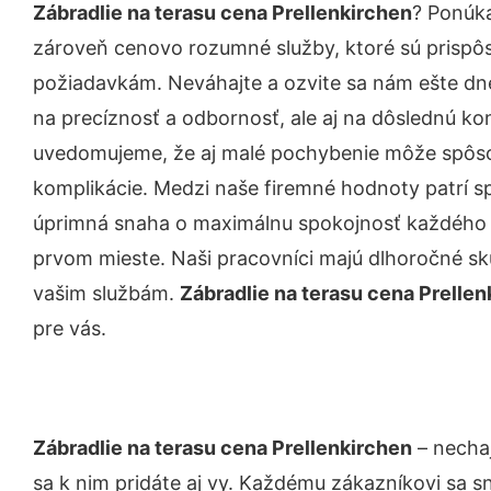
Zábradlie na terasu cena Prellenkirchen
? Ponúka
zároveň cenovo rozumné služby, ktoré sú prispô
požiadavkám. Neváhajte a ozvite sa nám ešte dnes.
na precíznosť a odbornosť, ale aj na dôslednú ko
uvedomujeme, že aj malé pochybenie môže spôso
komplikácie. Medzi naše firemné hodnoty patrí sp
úprimná snaha o maximálnu spokojnosť každého z
prvom mieste. Naši pracovníci majú dlhoročné skú
vašim službám.
Zábradlie na terasu cena Prellen
pre vás.
Zábradlie na terasu cena Prellenkirchen
– nechaj
sa k nim pridáte aj vy. Každému zákazníkovi sa s