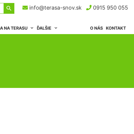
Search Button
info@terasa-snov.sk
0915 950 055
A NA TERASU
ĎALŠIE
O NÁS
KONTAKT