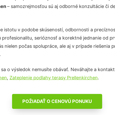
chen
– samozrejmosťou sú aj odborné konzultácie či det
e istotu v podobe skúseností, odbornosti a precízno
profesionalitu, serióznosť a korektné jednanie od 
s nielen počas spolupráce, ale aj v prípade riešenia 
.
 sa o výsledok nemusíte obávať. Neváhajte a kontaktujt
chen
,
Zateplenie podlahy terasy Prellenkirchen
.
POŽIADAŤ O CENOVÚ PONUKU