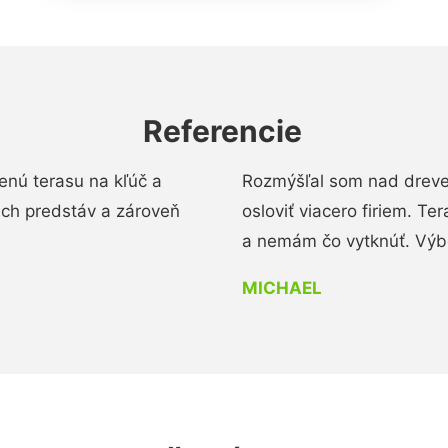
Referencie
enú terasu na kľúč a
Rozmýšľal som nad dreve
ich predstáv a zároveň
osloviť viacero firiem. Te
a nemám čo vytknúť. Výbo
MICHAEL