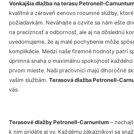
Vonkajšia dlažba na terasu Petronell-Carnuntu
kvalitné a zároveň cenovo rozumné služby, ktoré
požiadavkám. Neváhajte a ozvite sa nám ešte dnes.
na precíznosť a odbornosť, ale aj na dôslednú ko
uvedomujeme, že aj malé pochybenie môže spôso
komplikácie. Medzi naše firemné hodnoty patrí sp
úprimná snaha o maximálnu spokojnosť každého z
prvom mieste. Naši pracovníci majú dlhoročné skú
vašim službám.
Terasová dlažba Petronell-Car
vás.
Terasové dlažby Petronell-Carnuntum
– nechajt
k nim pridáte aj vy. Každému zákazníkovi sa snaž