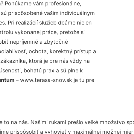
m
? Ponúkame vám profesionálne,
 sú prispôsobené vašim individuálnym
 Pri realizácií služieb dbáme nielen
ntrolu vykonanej práce, pretože si
biť nepríjemné a zbytočné
oľahlivosť, ochota, korektný prístup a
ákazníka, ktorá je pre nás vždy na
senosti, bohatú prax a sú plne k
nuntum
– www.terasa-snov.sk je tu pre
e to na nás. Našimi rukami prešlo veľké množstvo sp
íme prispôsobiť a vyhovieť v maximálnej možnej mier