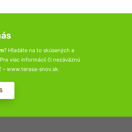
nás
um
? Hľadáte na to skúsených a
re viac informácií či nezáväznú
ť – www.terasa-snov.sk.
S