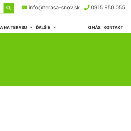
Search Button
info@terasa-snov.sk
0915 950 055
A NA TERASU
ĎALŠIE
O NÁS
KONTAKT