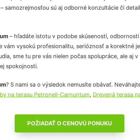
m
– samozrejmosťou sú aj odborné konzultácie či detail
tum
– hľadáte istotu v podobe skúseností, odbornosti
 vám vysokú profesionalitu, serióznosť a korektné 
ia, sme tu pre vás nielen počas spolupráce, ale aj v 
ej spokojnosti.
tum
? S nami sa o výsledok nemusíte obávať. Neváhajte a
by na terasu Petronell-Carnuntum
,
Drevená terasa n
POŽIADAŤ O CENOVÚ PONUKU