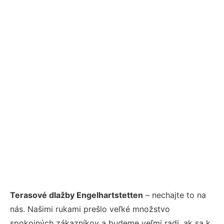
Terasové dlažby Engelhartstetten
– nechajte to na
nás. Našimi rukami prešlo veľké množstvo
spokojných zákazníkov a budeme veľmi radi, ak sa k