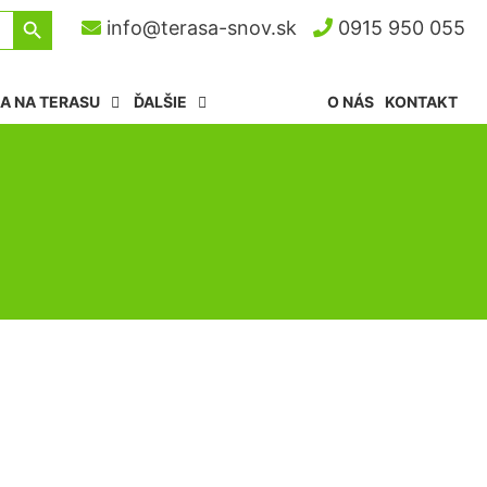
Search Button
info@terasa-snov.sk
0915 950 055
A NA TERASU
ĎALŠIE
O NÁS
KONTAKT