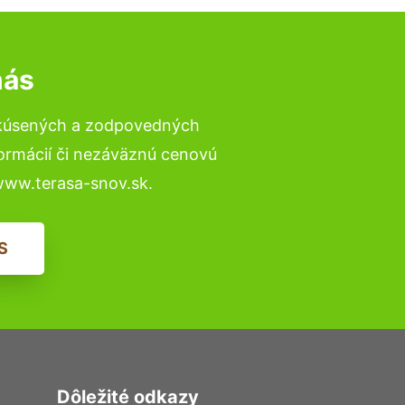
nás
skúsených a zodpovedných
formácií či nezáväznú cenovú
www.terasa-snov.sk.
S
Dôležité odkazy