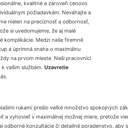
ionálne, kvalitné a zároveň cenovo
dividuálnym požiadavkám. Neváhajte a
báme nielen na precíznosť a odbornosť,
tože si uvedomujeme, že aj malé
é komplikácie. Medzi naše firemné
ístup a úprimná snaha o maximálnu
vždy na prvom mieste. Naši pracovníci
e k vašim službám.
Uzavretie
ás.
 Našimi rukami prešlo veľké množstvo spokojných záka
iť a vyhovieť v maximálnej možnej miere, pretože vie
j odborné konzultácie či detailné poradenstvo, aby s