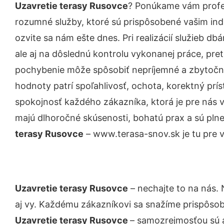
Uzavretie terasy Rusovce
? Ponúkame vám profes
rozumné služby, ktoré sú prispôsobené vašim in
ozvite sa nám ešte dnes. Pri realizácií služieb d
ale aj na dôslednú kontrolu vykonanej práce, pre
pochybenie môže spôsobiť nepríjemné a zbytočn
hodnoty patrí spoľahlivosť, ochota, korektný pr
spokojnosť každého zákazníka, ktorá je pre nás 
majú dlhoročné skúsenosti, bohatú prax a sú pln
terasy Rusovce
– www.terasa-snov.sk je tu pre v
Uzavretie terasy Rusovce
– nechajte to na nás.
aj vy. Každému zákazníkovi sa snažíme prispôsob
Uzavretie terasy Rusovce
– samozrejmosťou sú a