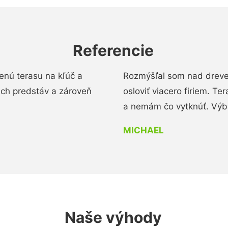
Referencie
enú terasu na kľúč a
Rozmýšľal som nad dreve
ich predstáv a zároveň
osloviť viacero firiem. Te
a nemám čo vytknúť. Výbo
MICHAEL
Naše výhody