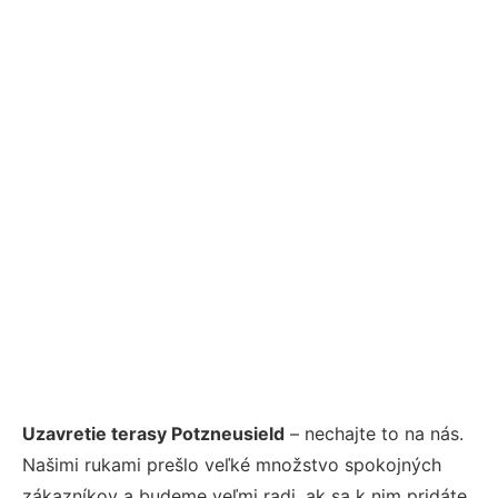
Uzavretie terasy Potzneusield
– nechajte to na nás.
Našimi rukami prešlo veľké množstvo spokojných
zákazníkov a budeme veľmi radi, ak sa k nim pridáte