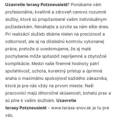
Uzavretie terasy Potzneusield
? Ponúkame vám
profesionálne, kvalitné a zároveň cenovo rozumné
služby, ktoré sú prispôsobené vašim individuálnym
požiadavkám. Neváhajte a ozvite sa nám ešte dnes.
Pri realizácií služieb dbáme nielen na precíznosť a
odbornosť, ale aj na dôslednú kontrolu vykonanej
práce, pretože si uvedomujeme, že aj malé
pochybenie môže spôsobiť nepríjemné a zbytočné
komplikácie. Medzi naše firemné hodnoty patrí
spoľahlivosť, ochota, korektný prístup a úprimná
snaha o maximálnu spokojnosť každého zákazníka,
ktorá je pre nás vždy na prvom mieste. Naši
pracovníci majú dlhoročné skúsenosti, bohatú prax a
sú plne k vašim službám.
Uzavretie
terasy Potzneusield
– www.terasa-snov.sk je tu pre
vás.