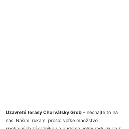
Uzavreté terasy Chorvátsky Grob
– nechajte to na
nás. Našimi rukami prešlo veľké množstvo
spokojných zákazníkov a budeme veľmi radi, ak sa k