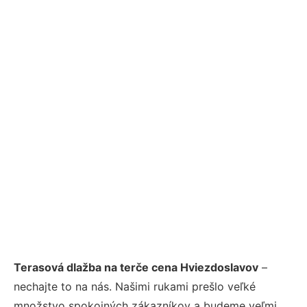
Terasová dlažba na terče cena Hviezdoslavov
–
nechajte to na nás. Našimi rukami prešlo veľké
množstvo spokojných zákazníkov a budeme veľmi