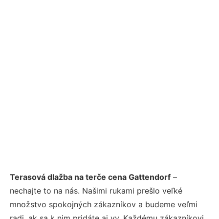
Terasová dlažba na terče cena Gattendorf
–
nechajte to na nás. Našimi rukami prešlo veľké
množstvo spokojných zákazníkov a budeme veľmi
radi, ak sa k nim pridáte aj vy. Každému zákazníkovi