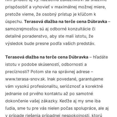
prispôsobiť a vyhovieť v maximálnej možnej miere,
pretože vieme, že osobný prístup je kľúčom k
úspechu.
Terasová dlažba na terče cena Dúbravka
–
samozrejmosťou sú aj odborné konzultácie či
detailné poradenstvo, aby ste mali istotu, že
výsledok bude presne podľa vašich predstáv.
Terasová dlažba na terče cena Dúbravka
– hľadáte
istotu v podobe skúseností, odbornosti a
precíznosti? Potom ste na správnej adrese –
www.terasa-snov.sk. Inak povedané, garantujeme
vám vysokú profesionalitu, serióznosť a korektné
jednanie od prvého kontaktu až po samotné
dokončenie vašej zákazky. Keďže aj my sme iba
ľudia, sme tu pre vás nielen počas spolupráce, ale aj
v prípade riešenia prípadnej nespokojnosti, ktorú