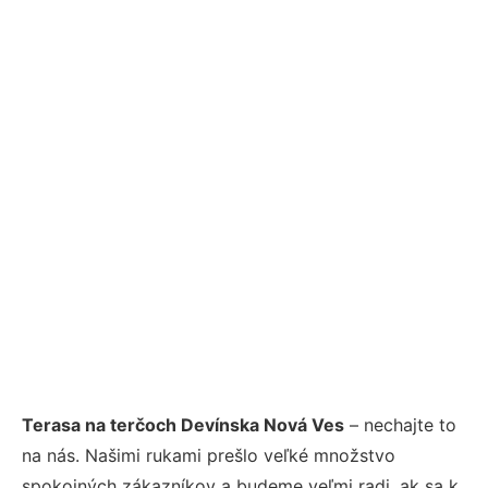
Terasa na terčoch Devínska Nová Ves
– nechajte to
na nás. Našimi rukami prešlo veľké množstvo
spokojných zákazníkov a budeme veľmi radi, ak sa k