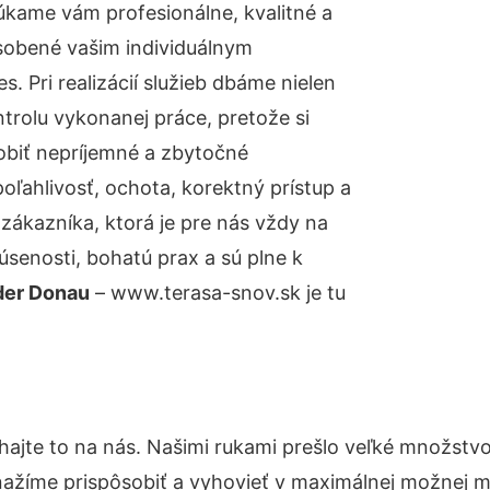
úkame vám profesionálne, kvalitné a
sobené vašim individuálnym
 Pri realizácií služieb dbáme nielen
ntrolu vykonanej práce, pretože si
biť nepríjemné a zbytočné
oľahlivosť, ochota, korektný prístup a
ákazníka, ktorá je pre nás vždy na
senosti, bohatú prax a sú plne k
 der Donau
– www.terasa-snov.sk je tu
hajte to na nás. Našimi rukami prešlo veľké množstv
nažíme prispôsobiť a vyhovieť v maximálnej možnej m