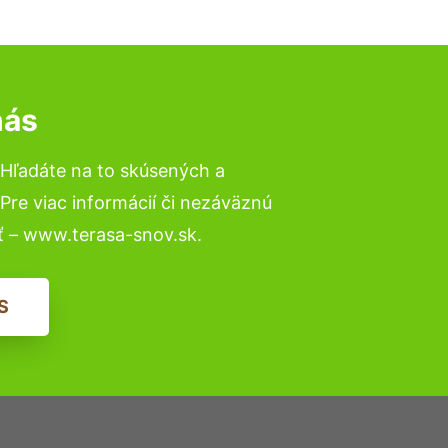
nás
 Hľadáte na to skúsených a
re viac informácií či nezáväznú
ť – www.terasa-snov.sk.
S