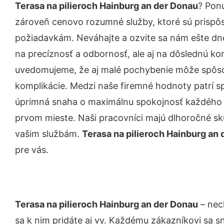
Terasa na pilieroch Hainburg an der Donau
? Pon
zároveň cenovo rozumné služby, ktoré sú prispô
požiadavkám. Neváhajte a ozvite sa nám ešte dnes.
na precíznosť a odbornosť, ale aj na dôslednú ko
uvedomujeme, že aj malé pochybenie môže spôso
komplikácie. Medzi naše firemné hodnoty patrí sp
úprimná snaha o maximálnu spokojnosť každého z
prvom mieste. Naši pracovníci majú dlhoročné skú
vašim službám.
Terasa na pilieroch Hainburg an
pre vás.
Terasa na pilieroch Hainburg an der Donau
– nec
sa k nim pridáte aj vy. Každému zákazníkovi sa s