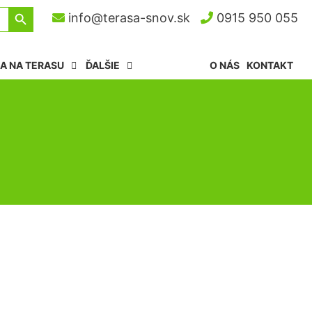
Search Button
info@terasa-snov.sk
0915 950 055
A NA TERASU
ĎALŠIE
O NÁS
KONTAKT