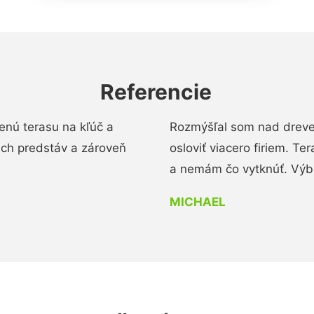
Referencie
enú terasu na kľúč a
Rozmýšľal som nad dreve
ich predstáv a zároveň
osloviť viacero firiem. Te
a nemám čo vytknúť. Výbo
MICHAEL