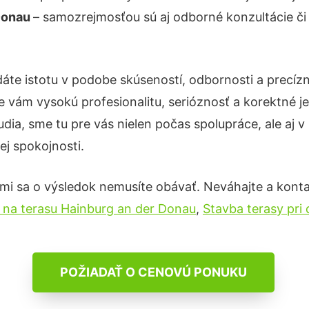
 Donau
– samozrejmosťou sú aj odborné konzultácie či 
áte istotu v podobe skúseností, odbornosti a precíz
 vám vysokú profesionalitu, serióznosť a korektné 
ia, sme tu pre vás nielen počas spolupráce, ale aj v 
ej spokojnosti.
mi sa o výsledok nemusíte obávať. Neváhajte a kontaktu
a na terasu Hainburg an der Donau
,
Stavba terasy pri
POŽIADAŤ O CENOVÚ PONUKU