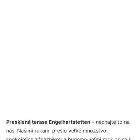
Presklená terasa Engelhartstetten
– nechajte to na
nás. Našimi rukami prešlo veľké množstvo
spokojných zákazníkov a budeme veľmi radi, ak sa k