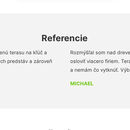
Referencie
enú terasu na kľúč a
Rozmýšľal som nad dreve
ich predstáv a zároveň
osloviť viacero firiem. Te
a nemám čo vytknúť. Výbo
MICHAEL