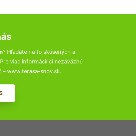
nás
n
? Hľadáte na to skúsených a
re viac informácií či nezáväznú
ť – www.terasa-snov.sk.
S