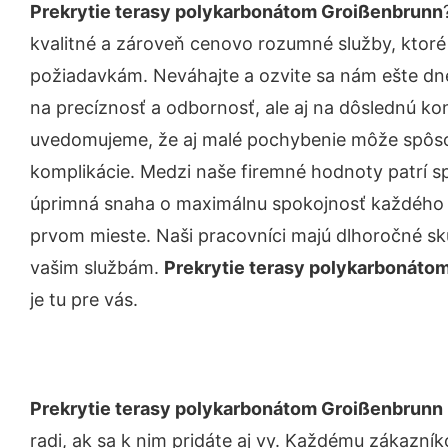
Prekrytie terasy polykarbonátom Groißenbrunn
kvalitné a zároveň cenovo rozumné služby, ktoré
požiadavkám. Neváhajte a ozvite sa nám ešte dnes.
na precíznosť a odbornosť, ale aj na dôslednú ko
uvedomujeme, že aj malé pochybenie môže spôso
komplikácie. Medzi naše firemné hodnoty patrí sp
úprimná snaha o maximálnu spokojnosť každého z
prvom mieste. Naši pracovníci majú dlhoročné skú
vašim službám.
Prekrytie terasy polykarbonáto
je tu pre vás.
Prekrytie terasy polykarbonátom Groißenbrunn
radi, ak sa k nim pridáte aj vy. Každému zákazní