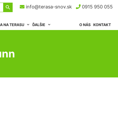
Search Button
info@terasa-snov.sk
0915 950 055
A NA TERASU
ĎALŠIE
O NÁS
KONTAKT
unn