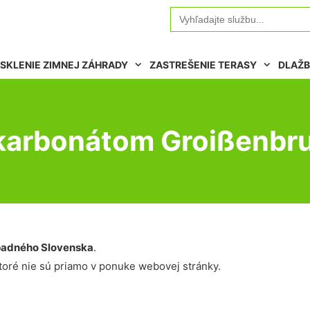
Search
for:
SKLENIE ZIMNEJ ZÁHRADY
ZASTREŠENIE TERASY
DLAŽB
lykarbonátom Groißenbr
adného Slovenska
.
oré nie sú priamo v ponuke webovej stránky.