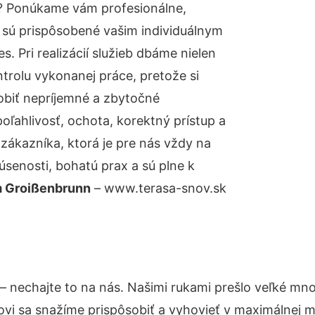
? Ponúkame vám profesionálne,
 sú prispôsobené vašim individuálnym
 Pri realizácií služieb dbáme nielen
ntrolu vykonanej práce, pretože si
biť nepríjemné a zbytočné
oľahlivosť, ochota, korektný prístup a
ákazníka, ktorá je pre nás vždy na
senosti, bohatú prax a sú plne k
m Groißenbrunn
– www.terasa-snov.sk
– nechajte to na nás. Našimi rukami prešlo veľké m
kovi sa snažíme prispôsobiť a vyhovieť v maximálnej m