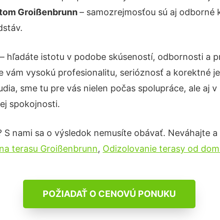
nátom Groißenbrunn
– samozrejmosťou sú aj odborné ko
dstáv.
– hľadáte istotu v podobe skúseností, odbornosti a p
 vám vysokú profesionalitu, serióznosť a korektné 
ia, sme tu pre vás nielen počas spolupráce, ale aj v 
ej spokojnosti.
? S nami sa o výsledok nemusíte obávať. Neváhajte a ko
na terasu Groißenbrunn
,
Odizolovanie terasy od do
POŽIADAŤ O CENOVÚ PONUKU