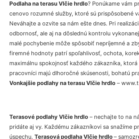
Podlaha na terasu Vlčie hrdlo
? Ponúkame vám pro
cenovo rozumné služby, ktoré sú prispôsobené v
Neváhajte a ozvite sa nám ešte dnes. Pri realizác
odbornosť, ale aj na dôslednú kontrolu vykonanej
malé pochybenie môže spôsobiť nepríjemné a zb
firemné hodnoty patrí spoľahlivosť, ochota, kore
maximálnu spokojnosť každého zákazníka, ktorá 
pracovníci majú dlhoročné skúsenosti, bohatú pra
Vonkajšie podlahy na terasu Vlčie hrdlo
– www.te
Terasové podlahy Vlčie hrdlo
– nechajte to na n
pridáte aj vy. Každému zákazníkovi sa snažíme pr
úspechu.
Terasová podlaha Vlčie hrdlo
– samozre