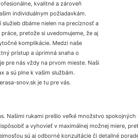
fesionálne, kvalitné a zároveň
ašim individuálnym požiadavkám.
ií služieb dbáme nielen na precíznosť a
 práce, pretože si uvedomujeme, že aj
ytočné komplikácie. Medzi naše
ktný prístup a úprimná snaha o
je pre nás vždy na prvom mieste. Naši
x a sú plne k vašim službám.
rasa-snov.sk je tu pre vás.
ás. Našimi rukami prešlo veľké množstvo spokojných 
ispôsobiť a vyhovieť v maximálnej možnej miere, pre
jmosťou sú aj odborné konzultácie či detailné porade