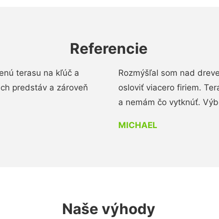
Referencie
enú terasu na kľúč a
Rozmýšľal som nad dreve
ich predstáv a zároveň
osloviť viacero firiem. Te
a nemám čo vytknúť. Výbo
MICHAEL
Naše výhody