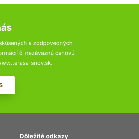
nás
o skúsených a zodpovedných
formácií či nezáväznú cenovú
www.terasa-snov.sk.
S
Dôležité odkazy