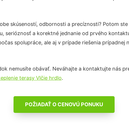
dobe skúseností, odbornosti a precíznosti? Potom ste
u, serióznosť a korektné jednanie od prvého kontak
počas spolupráce, ale aj v prípade riešenia prípadnej
dok nemusíte obávať. Neváhajte a kontaktujte nás pre v
eplenie terasy Vlčie hrdlo
.
POŽIADAŤ O CENOVÚ PONUKU