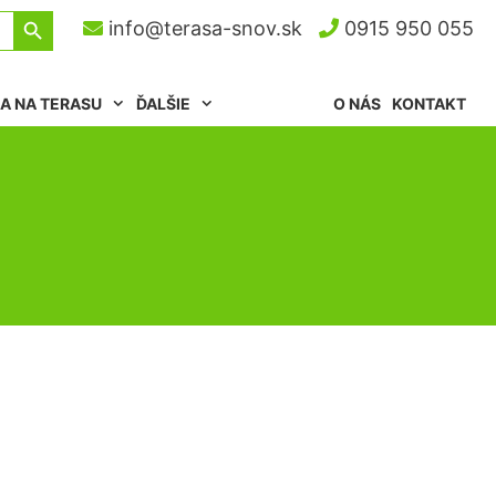
Search Button
info@terasa-snov.sk
0915 950 055
A NA TERASU
ĎALŠIE
O NÁS
KONTAKT