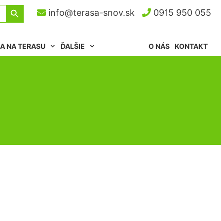
Search Button
info@terasa-snov.sk
0915 950 055
A NA TERASU
ĎALŠIE
O NÁS
KONTAKT