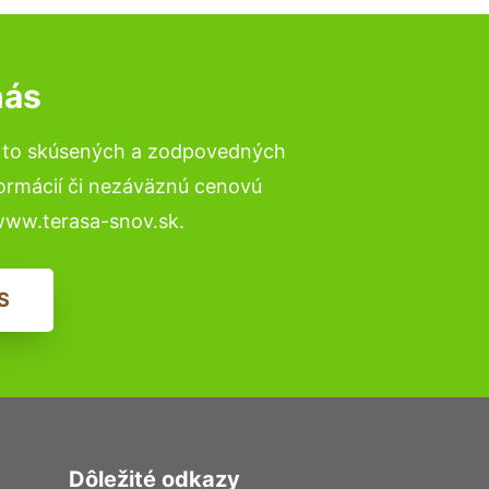
nás
a to skúsených a zodpovedných
formácií či nezáväznú cenovú
www.terasa-snov.sk.
S
Dôležité odkazy