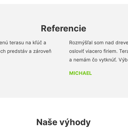
Referencie
enú terasu na kľúč a
Rozmýšľal som nad dreve
ich predstáv a zároveň
osloviť viacero firiem. Te
a nemám čo vytknúť. Výbo
MICHAEL
Naše výhody