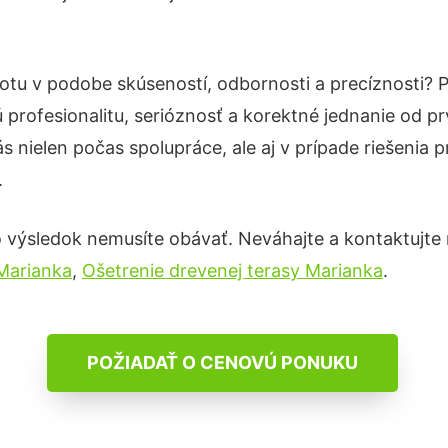
totu v podobe skúseností, odbornosti a precíznosti?
profesionalitu, serióznosť a korektné jednanie od 
s nielen počas spolupráce, ale aj v prípade riešenia 
.
 výsledok nemusíte obávať. Neváhajte a kontaktujte ná
 Marianka
,
Ošetrenie drevenej terasy Marianka
.
POŽIADAŤ O CENOVÚ PONUKU