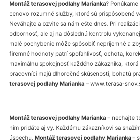
Montáž terasovej podlahy Marianka
? Ponúkame v
cenovo rozumné služby, ktoré sú prispôsobené v
Neváhajte a ozvite sa nám ešte dnes. Pri realizác
odbornosť, ale aj na dôslednú kontrolu vykonanej
malé pochybenie môže spôsobiť nepríjemné a zb
firemné hodnoty patrí spoľahlivosť, ochota, kore
maximálnu spokojnosť každého zákazníka, ktorá 
pracovníci majú dlhoročné skúsenosti, bohatú pr
terasovej podlahy Marianka
– www.terasa-snov.sk
Montáž terasovej podlahy Marianka
– nechajte t
nim pridáte aj vy. Každému zákazníkovi sa snažím
úspechu.
Montáž terasovej podlahy Marianka
– 