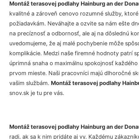
Montáž terasovej podlahy Hainburg an der Dona
kvalitné a zároveň cenovo rozumné služby, ktoré
požiadavkám. Neváhajte a ozvite sa nám ešte dnes.
na precíznosť a odbornosť, ale aj na dôslednú ko
uvedomujeme, že aj malé pochybenie môže spôso
komplikácie. Medzi naše firemné hodnoty patrí sp
úprimná snaha o maximálnu spokojnosť každého z
prvom mieste. Naši pracovníci majú dlhoročné skú
vašim službám.
Montáž terasovej podlahy Hainb
snov.sk je tu pre vás.
Montáž terasovej podlahy Hainburg an der Dona
radi, ak sa k nim pridáte aj vy. Každému zákazní