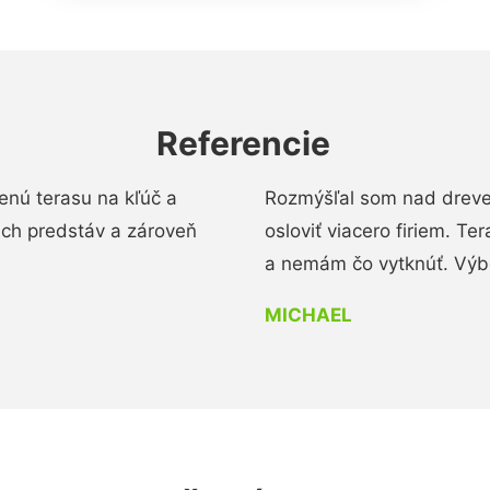
Referencie
enú terasu na kľúč a
Rozmýšľal som nad dreve
ich predstáv a zároveň
osloviť viacero firiem. Te
a nemám čo vytknúť. Výbo
MICHAEL