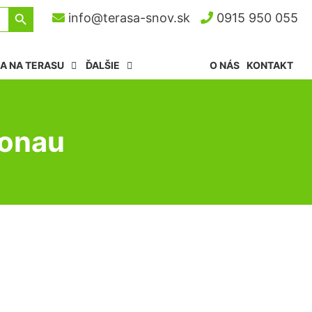
Search Button
info@terasa-snov.sk
0915 950 055
A NA TERASU
ĎALŠIE
O NÁS
KONTAKT
Donau