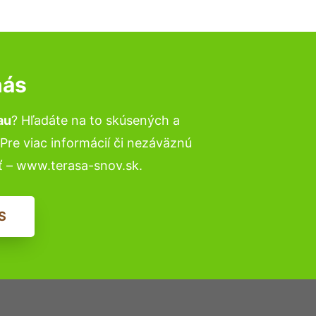
nás
au
? Hľadáte na to skúsených a
re viac informácií či nezáväznú
ť – www.terasa-snov.sk.
S