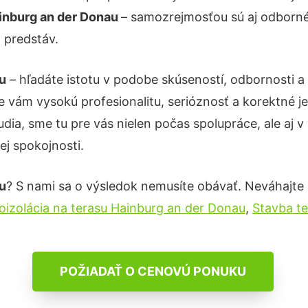
inburg an der Donau
– samozrejmosťou sú aj odborné 
 predstáv.
u
– hľadáte istotu v podobe skúseností, odbornosti a
 vám vysokú profesionalitu, serióznosť a korektné 
ia, sme tu pre vás nielen počas spolupráce, ale aj v 
ej spokojnosti.
u
? S nami sa o výsledok nemusíte obávať. Neváhajte a 
oizolácia na terasu Hainburg an der Donau
,
Stavba t
POŽIADAŤ O CENOVÚ PONUKU