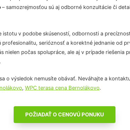
o
– samozrejmosťou sú aj odborné konzultácie či detai
e istotu v podobe skúseností, odbornosti a precíznos
profesionalitu, serióznosť a korektné jednanie od 
s nielen počas spolupráce, ale aj v prípade riešenia 
.
sa o výsledok nemusíte obávať. Neváhajte a kontaktujte
nolákovo
,
WPC terasa cena Bernolákovo
.
POŽIADAŤ O CENOVÚ PONUKU