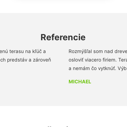
Referencie
enú terasu na kľúč a
Rozmýšľal som nad dreve
ich predstáv a zároveň
osloviť viacero firiem. Te
a nemám čo vytknúť. Výbo
MICHAEL