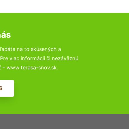
nás
ľadáte na to skúsených a
re viac informácií či nezáväznú
ť – www.terasa-snov.sk.
S