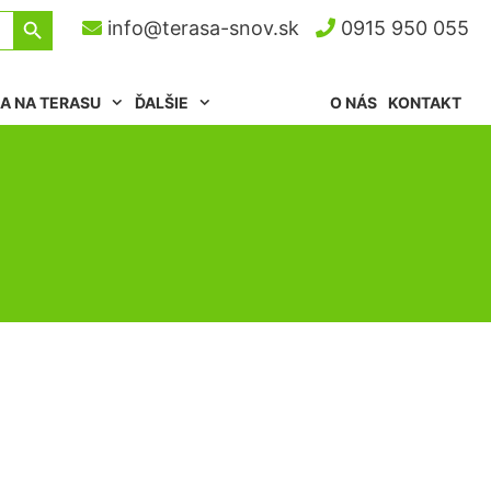
Search Button
info@terasa-snov.sk
0915 950 055
A NA TERASU
ĎALŠIE
O NÁS
KONTAKT