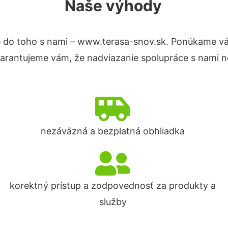
Naše výhody
 do toho s nami – www.terasa-snov.sk. Ponúkame vá
Garantujeme vám, že nadviazanie spolupráce s nami n
nezáväzná a bezplatná obhliadka
korektný prístup a zodpovednosť za produkty a
služby