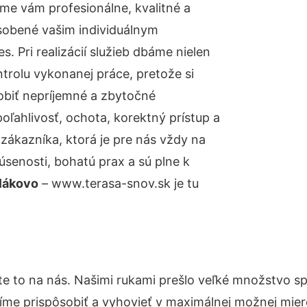
me vám profesionálne, kvalitné a
sobené vašim individuálnym
 Pri realizácií služieb dbáme nielen
ntrolu vykonanej práce, pretože si
biť nepríjemné a zbytočné
oľahlivosť, ochota, korektný prístup a
ákazníka, ktorá je pre nás vždy na
senosti, bohatú prax a sú plne k
lákovo
– www.terasa-snov.sk je tu
te to na nás. Našimi rukami prešlo veľké množstvo s
íme prispôsobiť a vyhovieť v maximálnej možnej mier