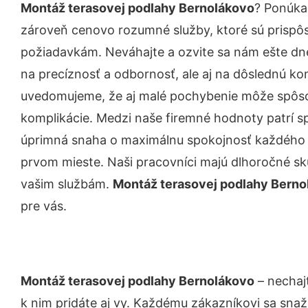
Montáž terasovej podlahy Bernolákovo
? Ponúka
zároveň cenovo rozumné služby, ktoré sú prispô
požiadavkám. Neváhajte a ozvite sa nám ešte dnes.
na precíznosť a odbornosť, ale aj na dôslednú ko
uvedomujeme, že aj malé pochybenie môže spôso
komplikácie. Medzi naše firemné hodnoty patrí sp
úprimná snaha o maximálnu spokojnosť každého z
prvom mieste. Naši pracovníci majú dlhoročné skú
vašim službám.
Montáž terasovej podlahy Berno
pre vás.
Montáž terasovej podlahy Bernolákovo
– nechaj
k nim pridáte aj vy. Každému zákazníkovi sa snaž