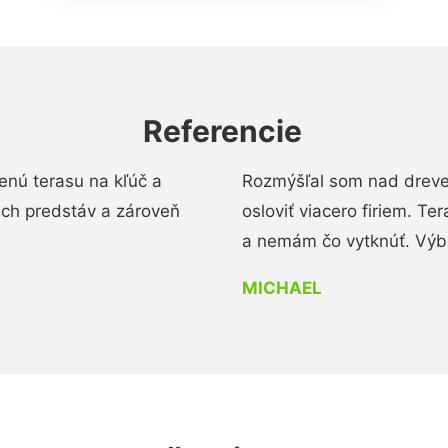
Referencie
enú terasu na kľúč a
Rozmýšľal som nad dreve
ich predstáv a zároveň
osloviť viacero firiem. Te
a nemám čo vytknúť. Výbo
MICHAEL