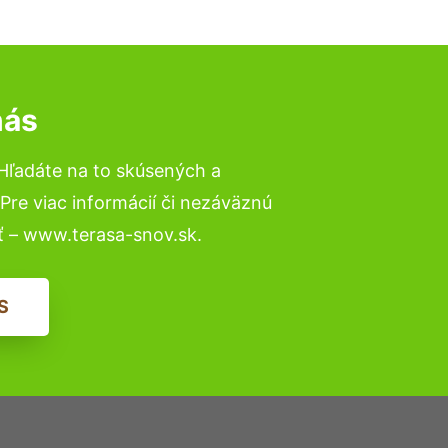
nás
Hľadáte na to skúsených a
re viac informácií či nezáväznú
ť – www.terasa-snov.sk.
S