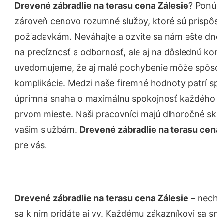
Drevené zábradlie na terasu cena Zálesie
? Ponú
zároveň cenovo rozumné služby, ktoré sú prispô
požiadavkám. Neváhajte a ozvite sa nám ešte dnes.
na precíznosť a odbornosť, ale aj na dôslednú ko
uvedomujeme, že aj malé pochybenie môže spôso
komplikácie. Medzi naše firemné hodnoty patrí sp
úprimná snaha o maximálnu spokojnosť každého z
prvom mieste. Naši pracovníci majú dlhoročné skú
vašim službám.
Drevené zábradlie na terasu cen
pre vás.
Drevené zábradlie na terasu cena Zálesie
– nech
sa k nim pridáte aj vy. Každému zákazníkovi sa s