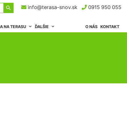
Search Button
info@terasa-snov.sk
0915 950 055
A NA TERASU
ĎALŠIE
O NÁS
KONTAKT