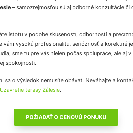
lesie
– samozrejmosťou sú aj odborné konzultácie či d
áte istotu v podobe skúseností, odbornosti a precízn
 vám vysokú profesionalitu, serióznosť a korektné 
ia, sme tu pre vás nielen počas spolupráce, ale aj v 
ej spokojnosti.
i sa o výsledok nemusíte obávať. Neváhajte a kontaktuj
Uzavretie terasy Zálesie
.
POŽIADAŤ O CENOVÚ PONUKU