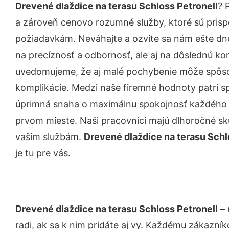
Drevené dlaždice na terasu Schloss Petronell
? 
a zároveň cenovo rozumné služby, ktoré sú pris
požiadavkám. Neváhajte a ozvite sa nám ešte dnes.
na precíznosť a odbornosť, ale aj na dôslednú ko
uvedomujeme, že aj malé pochybenie môže spôso
komplikácie. Medzi naše firemné hodnoty patrí sp
úprimná snaha o maximálnu spokojnosť každého z
prvom mieste. Naši pracovníci majú dlhoročné skú
vašim službám.
Drevené dlaždice na terasu Schl
je tu pre vás.
Drevené dlaždice na terasu Schloss Petronell
– 
radi, ak sa k nim pridáte aj vy. Každému zákazní