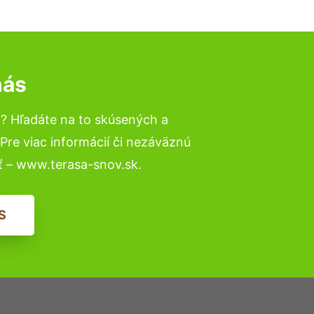
nás
l
? Hľadáte na to skúsených a
re viac informácií či nezáväznú
ť – www.terasa-snov.sk.
S