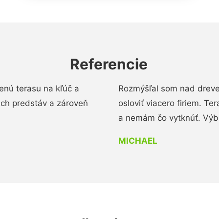
Referencie
enú terasu na kľúč a
Rozmýšľal som nad dreve
ich predstáv a zároveň
osloviť viacero firiem. Te
a nemám čo vytknúť. Výbo
MICHAEL