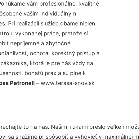
Ponúkame vám profesionálne, kvalitné
pôsobené vašim individuálnym
 Pri realizácií služieb dbáme nielen
ntrolu vykonanej práce, pretože si
biť nepríjemné a zbytočné
oľahlivosť, ochota, korektný prístup a
ákazníka, ktorá je pre nás vždy na
senosti, bohatú prax a sú plne k
oss Petronell
– www.terasa-snov.sk
nechajte to na nás. Našimi rukami prešlo veľké mno
kovi sa snažíme prispôsobiť a vyhovieť v maximálnej m