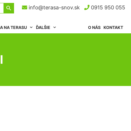
Search Button
info@terasa-snov.sk
0915 950 055
A NA TERASU
ĎALŠIE
O NÁS
KONTAKT
l