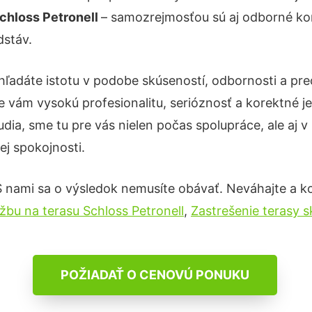
chloss Petronell
– samozrejmosťou sú aj odborné konz
dstáv.
hľadáte istotu v podobe skúseností, odbornosti a pre
 vám vysokú profesionalitu, serióznosť a korektné 
ia, sme tu pre vás nielen počas spolupráce, ale aj v 
ej spokojnosti.
S nami sa o výsledok nemusíte obávať. Neváhajte a kont
žbu na terasu Schloss Petronell
,
Zastrešenie terasy s
POŽIADAŤ O CENOVÚ PONUKU