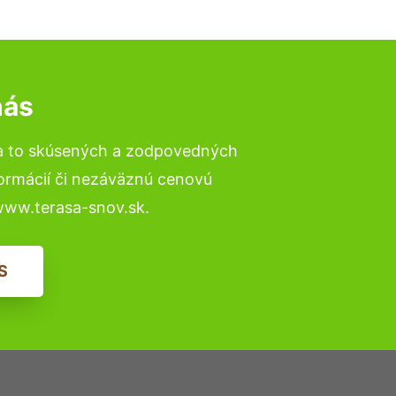
nás
a to skúsených a zodpovedných
formácií či nezáväznú cenovú
www.terasa-snov.sk.
S