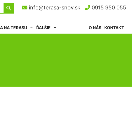
Search Button
info@terasa-snov.sk
0915 950 055
A NA TERASU
ĎALŠIE
O NÁS
KONTAKT