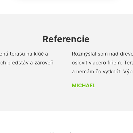
Referencie
enú terasu na kľúč a
Rozmýšľal som nad dreve
ich predstáv a zároveň
osloviť viacero firiem. Te
a nemám čo vytknúť. Výbo
MICHAEL