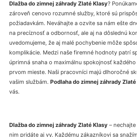
Dlažba do zimnej záhrady Zlaté Klasy
? Ponúkame
zároveň cenovo rozumné služby, ktoré sú prispô
požiadavkám. Neváhajte a ozvite sa nám ešte dnes.
na precíznosť a odbornosť, ale aj na dôslednú ko
uvedomujeme, že aj malé pochybenie môže spôso
komplikácie. Medzi naše firemné hodnoty patrí sp
úprimná snaha o maximálnu spokojnosť každého z
prvom mieste. Naši pracovníci majú dlhoročné skú
vašim službám.
Podlaha do zimnej záhrady Zlaté
vás.
Dlažba do zimnej záhrady Zlaté Klasy
– nechajte
nim pridáte aj vy. Každému zákazníkovi sa snažím