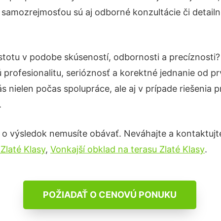
 samozrejmosťou sú aj odborné konzultácie či detailn
istotu v podobe skúseností, odbornosti a precíznosti
profesionalitu, serióznosť a korektné jednanie od 
s nielen počas spolupráce, ale aj v prípade riešenia 
.
 o výsledok nemusíte obávať. Neváhajte a kontaktujte n
Zlaté Klasy
,
Vonkajší obklad na terasu Zlaté Klasy
.
POŽIADAŤ O CENOVÚ PONUKU