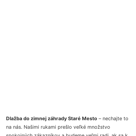
Dlažba do zimnej záhrady Staré Mesto
– nechajte to
na nás. Našimi rukami prešlo veľké množstvo
spokojných zákazníkov a budeme veľmi radi, ak sa k