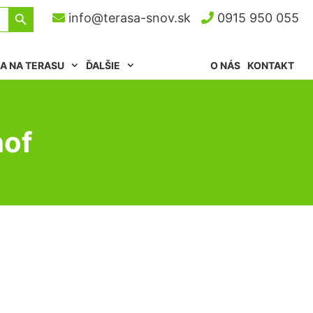
Search Button
info@terasa-snov.sk
0915 950 055
A NA TERASU
ĎALŠIE
O NÁS
KONTAKT
hof