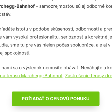
archegg-Bahnhof
– samozrejmosťou sú aj odborné konz
dstáv.
hľadáte istotu v podobe skúseností, odbornosti a pre
 vám vysokú profesionalitu, serióznosť a korektné 
ia, sme tu pre vás nielen počas spolupráce, ale aj v 
ej spokojnosti.
S nami sa o výsledok nemusíte obávať. Neváhajte a kont
d na terasu Marchegg-Bahnhof
,
Zastrešenie terasy 
POŽIADAŤ O CENOVÚ PONUKU