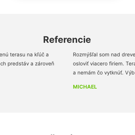
Referencie
enú terasu na kľúč a
Rozmýšľal som nad dreve
ich predstáv a zároveň
osloviť viacero firiem. Te
a nemám čo vytknúť. Výbo
MICHAEL