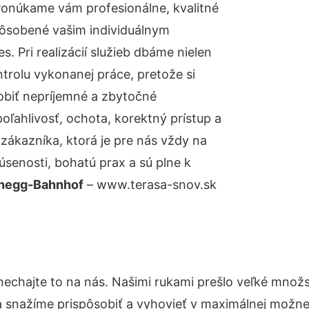
Ponúkame vám profesionálne, kvalitné
pôsobené vašim individuálnym
 Pri realizácií služieb dbáme nielen
ntrolu vykonanej práce, pretože si
biť nepríjemné a zbytočné
oľahlivosť, ochota, korektný prístup a
ákazníka, ktorá je pre nás vždy na
senosti, bohatú prax a sú plne k
chegg-Bahnhof
– www.terasa-snov.sk
nechajte to na nás. Našimi rukami prešlo veľké množ
a snažíme prispôsobiť a vyhovieť v maximálnej možnej