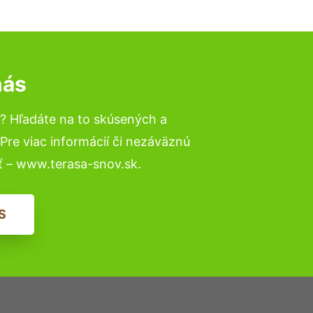
nás
? Hľadáte na to skúsených a
re viac informácií či nezáväznú
ť – www.terasa-snov.sk.
S