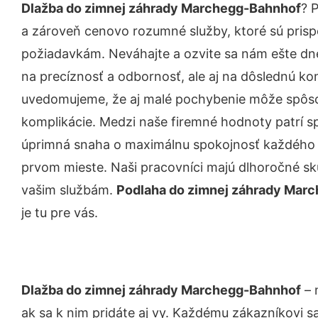
Dlažba do zimnej záhrady Marchegg-Bahnhof
? 
a zároveň cenovo rozumné služby, ktoré sú pris
požiadavkám. Neváhajte a ozvite sa nám ešte dnes.
na precíznosť a odbornosť, ale aj na dôslednú ko
uvedomujeme, že aj malé pochybenie môže spôso
komplikácie. Medzi naše firemné hodnoty patrí sp
úprimná snaha o maximálnu spokojnosť každého z
prvom mieste. Naši pracovníci majú dlhoročné skú
vašim službám.
Podlaha do zimnej záhrady Mar
je tu pre vás.
Dlažba do zimnej záhrady Marchegg-Bahnhof
– 
ak sa k nim pridáte aj vy. Každému zákazníkovi s