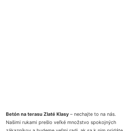
Betón na terasu Zlaté Klasy
– nechajte to na nás.
Našimi rukami prešlo veľké množstvo spokojných
zákazníkov a budeme veľmi radi, ak sa k nim pridáte