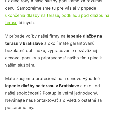
už dlhé roky a naše služby ponúkame za rozumnú
cenu. Samozrejme sme tu pre vás aj v prípade
ukončenia dlažby na terase
,
podkladu pod dlažbu na
terase
či iných.
V prípade voľby našej firmy na
lepenie dlažby na
terasu
v Bratislave
a okolí máte garantovanú
bezplatnú obhliadku, vypracovanie nezáväznej
cenovej ponuky a pripravenosť nášho tímu plne k
vašim službám.
Máte záujem o profesionálne a cenovo výhodné
lepenie dlažby na terasu
v Bratislave
a okolí od
našej spoločnosti? Postup je veľmi jednoduchý.
Neváhajte nás kontaktovať a o všetko ostatné sa
postaráme my.