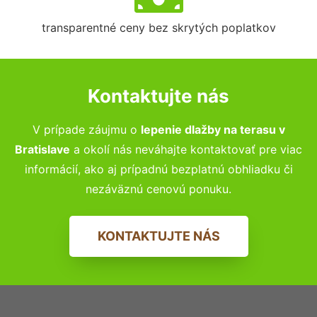
transparentné ceny bez skrytých poplatkov
Kontaktujte nás
V prípade záujmu o
lepenie dlažby na terasu
v
Bratislave
a okolí nás neváhajte kontaktovať pre viac
informácií, ako aj prípadnú bezplatnú obhliadku či
nezáväznú cenovú ponuku.
KONTAKTUJTE NÁS