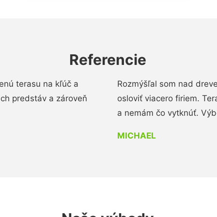
Referencie
enú terasu na kľúč a
Rozmýšľal som nad dreve
ich predstáv a zároveň
osloviť viacero firiem. Te
a nemám čo vytknúť. Výbo
MICHAEL