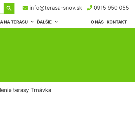
Search Button
info@terasa-snov.sk
0915 950 055
A NA TERASU
ĎALŠIE
O NÁS
KONTAKT