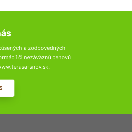
nás
skúsených a zodpovedných
formácií či nezáväznú cenovú
www.terasa-snov.sk.
S