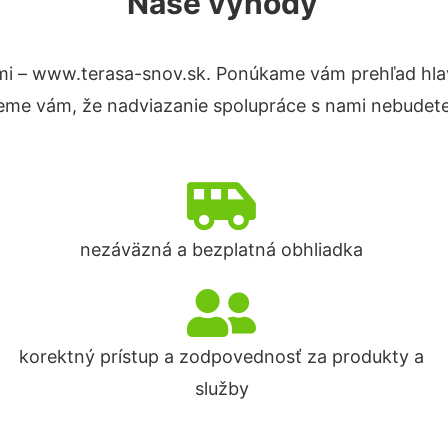
Naše výhody
mi – www.terasa-snov.sk. Ponúkame vám prehľad hlav
eme vám, že nadviazanie spolupráce s nami nebudete
nezáväzná a bezplatná obhliadka
korektný prístup a zodpovednosť za produkty a
služby