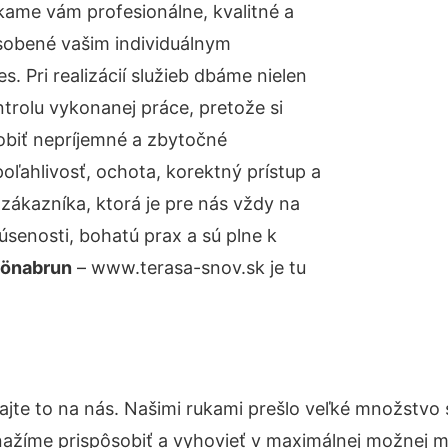
kame vám profesionálne, kvalitné a
sobené vašim individuálnym
 Pri realizácií služieb dbáme nielen
ntrolu vykonanej práce, pretože si
biť nepríjemné a zbytočné
oľahlivosť, ochota, korektný prístup a
ákazníka, ktorá je pre nás vždy na
senosti, bohatú prax a sú plne k
hönabrun
– www.terasa-snov.sk je tu
jte to na nás. Našimi rukami prešlo veľké množstvo
nažíme prispôsobiť a vyhovieť v maximálnej možnej m