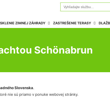
Search
for:
SKLENIE ZIMNEJ ZÁHRADY
ZASTREŠENIE TERASY
DLAŽB
plachtou Schönabrun
adného Slovenska
.
oré nie sú priamo v ponuke webovej stránky.