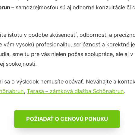
abrun
– samozrejmosťou sú aj odborné konzultácie či de
te istotu v podobe skúseností, odbornosti a precízn
 vám vysokú profesionalitu, serióznosť a korektné 
ia, sme tu pre vás nielen počas spolupráce, ale aj v 
ej spokojnosti.
i sa o výsledok nemusíte obávať. Neváhajte a kontaktuj
chönabrun
,
Terasa – zámková dlažba Schönabrun
.
POŽIADAŤ O CENOVÚ PONUKU