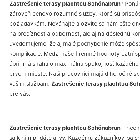
Zastrešenie terasy plachtou Schönabrun
? Ponú
zároveň cenovo rozumné služby, ktoré sú prispô
požiadavkám. Neváhajte a ozvite sa nám ešte dnes.
na precíznosť a odbornosť, ale aj na dôslednú ko
uvedomujeme, že aj malé pochybenie môže spôso
komplikácie. Medzi naše firemné hodnoty patrí sp
úprimná snaha o maximálnu spokojnosť každého z
prvom mieste. Naši pracovníci majú dlhoročné skú
vašim službám.
Zastrešenie terasy plachtou Sc
pre vás.
Zastrešenie terasy plachtou Schönabrun
– necha
sa k nim pridáte aj vy. Každému zákazníkovi sa s