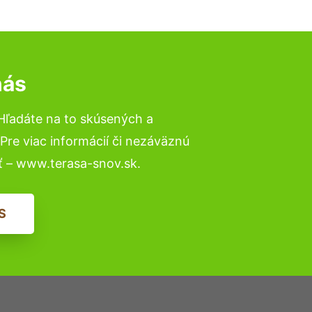
nás
Hľadáte na to skúsených a
re viac informácií či nezáväznú
ť – www.terasa-snov.sk.
S