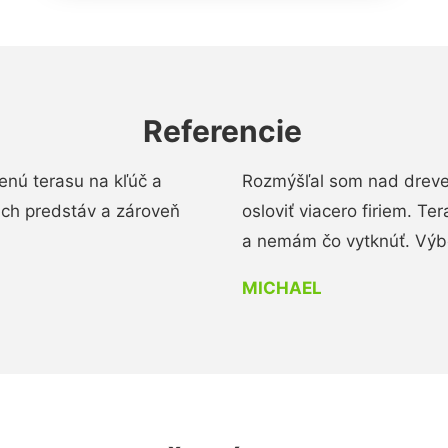
Referencie
enú terasu na kľúč a
Rozmýšľal som nad dreve
ich predstáv a zároveň
osloviť viacero firiem. Te
a nemám čo vytknúť. Výbo
MICHAEL