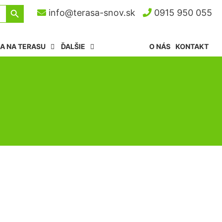
Search Button
info@terasa-snov.sk
0915 950 055
A NA TERASU
ĎALŠIE
O NÁS
KONTAKT