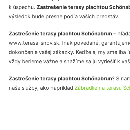
k úspechu.
Zastrešenie terasy plachtou Schön
výsledok bude presne podľa vašich predstáv.
Zastrešenie terasy plachtou Schönabrun
– hľadá
www.terasa-snov.sk. Inak povedané, garantujeme
dokončenie vašej zákazky. Keďže aj my sme iba ľud
vždy berieme vážne a snažíme sa ju vyriešiť k vaš
Zastrešenie terasy plachtou Schönabrun
? S nam
naše služby, ako napríklad
Zábradlie na terasu S