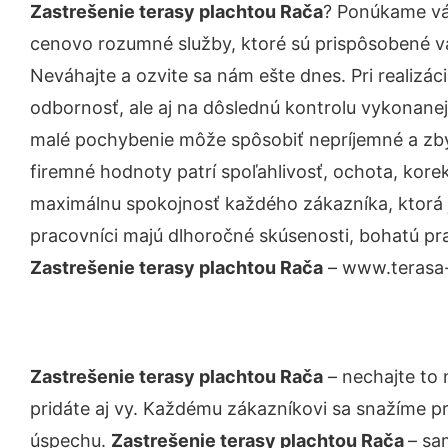
Zastrešenie terasy plachtou Rača
? Ponúkame vá
cenovo rozumné služby, ktoré sú prispôsobené v
Neváhajte a ozvite sa nám ešte dnes. Pri realizác
odbornosť, ale aj na dôslednú kontrolu vykonanej
malé pochybenie môže spôsobiť nepríjemné a zb
firemné hodnoty patrí spoľahlivosť, ochota, kore
maximálnu spokojnosť každého zákazníka, ktorá 
pracovníci majú dlhoročné skúsenosti, bohatú pra
Zastrešenie terasy plachtou Rača
– www.terasa-s
Zastrešenie terasy plachtou Rača
– nechajte to 
pridáte aj vy. Každému zákazníkovi sa snažíme pr
úspechu.
Zastrešenie terasy plachtou Rača
– sa