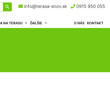
Search Button
info@terasa-snov.sk
0915 950 055
A NA TERASU
ĎALŠIE
O NÁS
KONTAKT