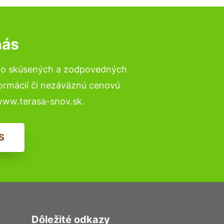
nás
 to skúsených a zodpovedných
formácií či nezáväznú cenovú
www.terasa-snov.sk.
S
Dôležité odkazy