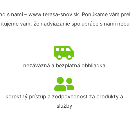
ho s nami – www.terasa-snov.sk. Ponúkame vám preh
ntujeme vám, že nadviazanie spolupráce s nami nebud
nezáväzná a bezplatná obhliadka
korektný prístup a zodpovednosť za produkty a
služby