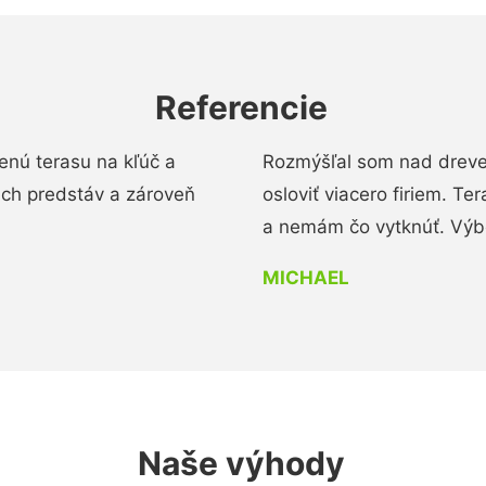
Referencie
enú terasu na kľúč a
Rozmýšľal som nad dreve
ich predstáv a zároveň
osloviť viacero firiem. Te
a nemám čo vytknúť. Výbo
MICHAEL
Naše výhody