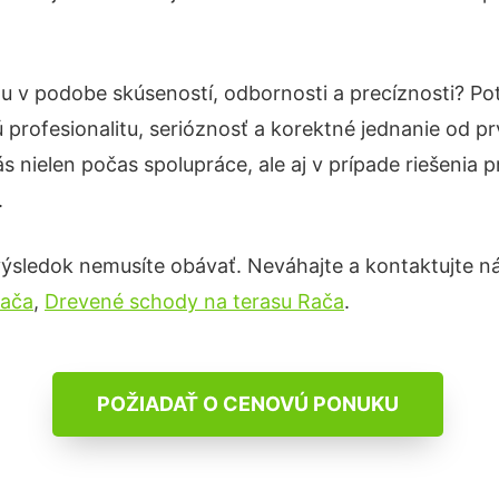
tu v podobe skúseností, odbornosti a precíznosti? P
profesionalitu, serióznosť a korektné jednanie od 
s nielen počas spolupráce, ale aj v prípade riešenia 
.
ýsledok nemusíte obávať. Neváhajte a kontaktujte nás 
Rača
,
Drevené schody na terasu Rača
.
POŽIADAŤ O CENOVÚ PONUKU