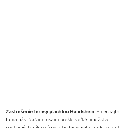
Zastrešenie terasy plachtou Hundsheim
– nechajte
to na nás. Našimi rukami prešlo veľké množstvo
spokojných zákazníkov a budeme veľmi radi, ak sa k