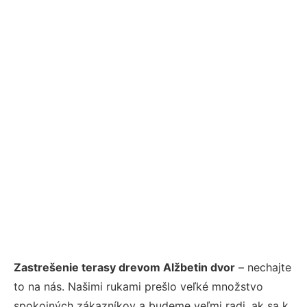
Zastrešenie terasy drevom Alžbetin dvor
– nechajte
to na nás. Našimi rukami prešlo veľké množstvo
spokojných zákazníkov a budeme veľmi radi, ak sa k