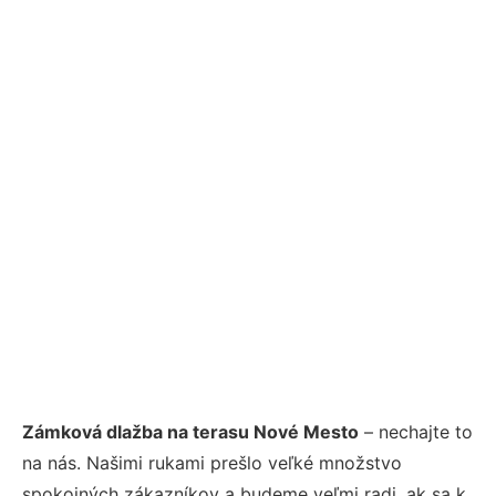
Zámková dlažba na terasu Nové Mesto
– nechajte to
na nás. Našimi rukami prešlo veľké množstvo
spokojných zákazníkov a budeme veľmi radi, ak sa k