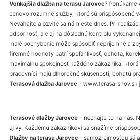
Vonkajšia dlažba na terasu Jarovce
? Ponúkame v
cenovo rozumné služby, ktoré sú prispôsobené v
Neváhajte a ozvite sa nám ešte dnes. Pri realizác
odbornosť, ale aj na dôslednú kontrolu vykonanej
malé pochybenie môže spôsobiť nepríjemné a zb
firemné hodnoty patrí spoľahlivosť, ochota, kore
maximálnu spokojnosť každého zákazníka, ktorá 
pracovníci majú dlhoročné skúsenosti, bohatú pra
Terasová dlažba Jarovce
– www.terasa-snov.sk j
Terasové dlažby Jarovce
– nechajte to na nás. 
aj vy. Každému zákazníkovi sa snažíme prispôsob
Dlažby na terasu Jarovce
– samozrejmosťou sú aj