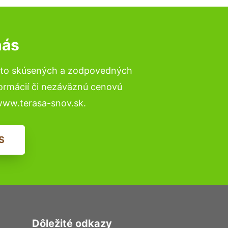
nás
a to skúsených a zodpovedných
formácií či nezáväznú cenovú
www.terasa-snov.sk.
S
Dôležité odkazy