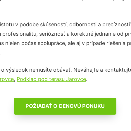
istotu v podobe skúseností, odbornosti a precíznost
profesionalitu, serióznosť a korektné jednanie od 
s nielen počas spolupráce, ale aj v prípade riešenia 
.
 o výsledok nemusíte obávať. Neváhajte a kontaktujte n
arovce
,
Podklad pod terasu Jarovce
.
POŽIADAŤ O CENOVÚ PONUKU