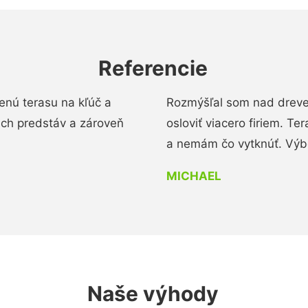
Referencie
enú terasu na kľúč a
Rozmýšľal som nad dreve
ich predstáv a zároveň
osloviť viacero firiem. Te
a nemám čo vytknúť. Výbo
MICHAEL
Naše výhody