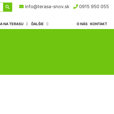
Search Button
info@terasa-snov.sk
0915 950 055
A NA TERASU
ĎALŠIE
O NÁS
KONTAKT