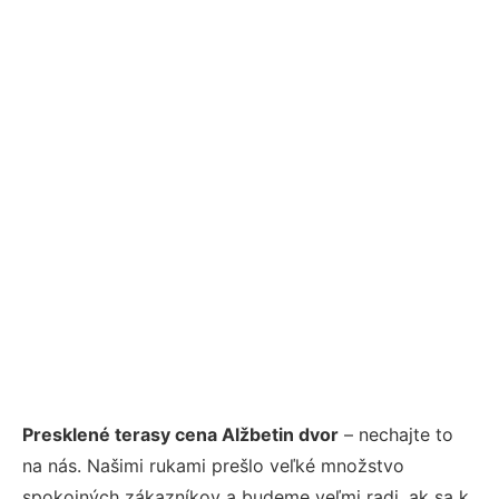
Presklené terasy cena Alžbetin dvor
– nechajte to
na nás. Našimi rukami prešlo veľké množstvo
spokojných zákazníkov a budeme veľmi radi, ak sa k