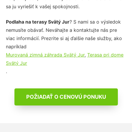
sa ju vyriešiť k vašej spokojnosti.
Podlaha na terasy Svätý Jur
? S nami sa o výsledok
nemusíte obávať. Neváhajte a kontaktujte nás pre
viac informácií. Prezrite si aj ďalšie naše služby, ako
napríklad
Murovaná zimná záhrada Svätý Jur
,
Terasa pri dome
Svätý Jur
.
POŽIADAŤ O CENOVÚ PONUKU