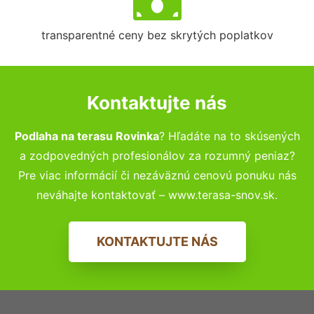
transparentné ceny bez skrytých poplatkov
Kontaktujte nás
Podlaha na terasu Rovinka
? Hľadáte na to skúsených
a zodpovedných profesionálov za rozumný peniaz?
Pre viac informácií či nezáväznú cenovú ponuku nás
neváhajte kontaktovať – www.terasa-snov.sk.
KONTAKTUJTE NÁS