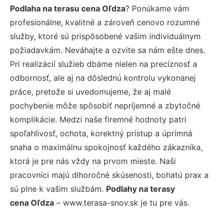
Podlaha na terasu cena Oľdza
? Ponúkame vám
profesionálne, kvalitné a zároveň cenovo rozumné
služby, ktoré sú prispôsobené vašim individuálnym
požiadavkám. Neváhajte a ozvite sa nám ešte dnes.
Pri realizácií služieb dbáme nielen na precíznosť a
odbornosť, ale aj na dôslednú kontrolu vykonanej
práce, pretože si uvedomujeme, že aj malé
pochybenie môže spôsobiť nepríjemné a zbytočné
komplikácie. Medzi naše firemné hodnoty patrí
spoľahlivosť, ochota, korektný prístup a úprimná
snaha o maximálnu spokojnosť každého zákazníka,
ktorá je pre nás vždy na prvom mieste. Naši
pracovníci majú dlhoročné skúsenosti, bohatú prax a
sú plne k vašim službám.
Podlahy na terasy
cena Oľdza
– www.terasa-snov.sk je tu pre vás.