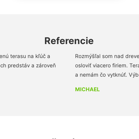
Referencie
enú terasu na kľúč a
Rozmýšľal som nad dreve
ich predstáv a zároveň
osloviť viacero firiem. Te
a nemám čo vytknúť. Výbo
MICHAEL