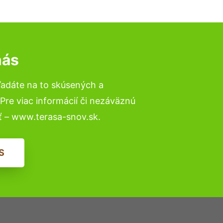
nás
ľadáte na to skúsených a
re viac informácií či nezáväznú
ť – www.terasa-snov.sk.
S