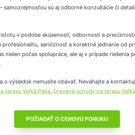
– samozrejmosťou sú aj odborné konzultácie či detail
 istotu v podobe skúseností, odbornosti a precíznos
profesionalitu, serióznosť a korektné jednanie od 
s nielen počas spolupráce, ale aj v prípade riešenia 
.
a o výsledok nemusíte obávať. Neváhajte a kontaktujte 
a terasu Veľká Paka
,
Drevené schody na terasu Veľk
POŽIADAŤ O CENOVÚ PONUKU