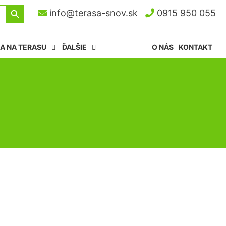
Search Button
info@terasa-snov.sk
0915 950 055
A NA TERASU
ĎALŠIE
O NÁS
KONTAKT