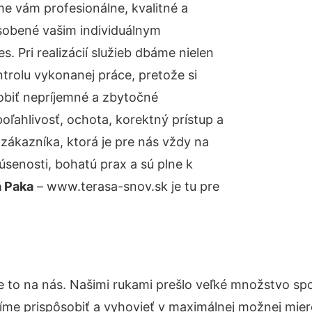
e vám profesionálne, kvalitné a
sobené vašim individuálnym
 Pri realizácií služieb dbáme nielen
ntrolu vykonanej práce, pretože si
biť nepríjemné a zbytočné
oľahlivosť, ochota, korektný prístup a
ákazníka, ktorá je pre nás vždy na
senosti, bohatú prax a sú plne k
á Paka
– www.terasa-snov.sk je tu pre
e to na nás. Našimi rukami prešlo veľké množstvo sp
íme prispôsobiť a vyhovieť v maximálnej možnej mier