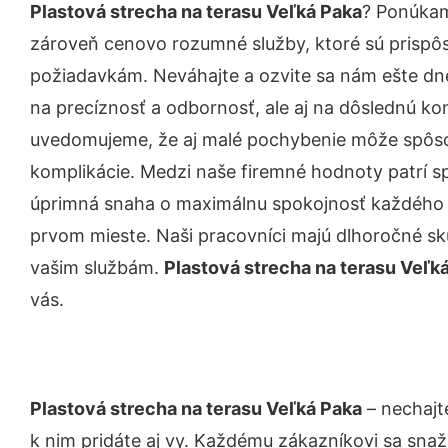
Plastová strecha na terasu Veľká Paka
? Ponúkam
zároveň cenovo rozumné služby, ktoré sú prispô
požiadavkám. Neváhajte a ozvite sa nám ešte dnes.
na precíznosť a odbornosť, ale aj na dôslednú ko
uvedomujeme, že aj malé pochybenie môže spôso
komplikácie. Medzi naše firemné hodnoty patrí sp
úprimná snaha o maximálnu spokojnosť každého z
prvom mieste. Naši pracovníci majú dlhoročné skú
vašim službám.
Plastová strecha na terasu Veľk
vás.
Plastová strecha na terasu Veľká Paka
– nechajt
k nim pridáte aj vy. Každému zákazníkovi sa snaž