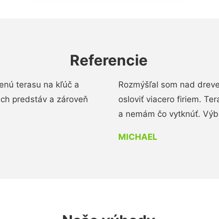
Referencie
enú terasu na kľúč a
Rozmýšľal som nad dreve
ich predstáv a zároveň
osloviť viacero firiem. Te
a nemám čo vytknúť. Výbo
MICHAEL