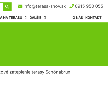
Search Button
info@terasa-snov.sk
0915 950 055
A NA TERASU
ĎALŠIE
O NÁS
KONTAKT