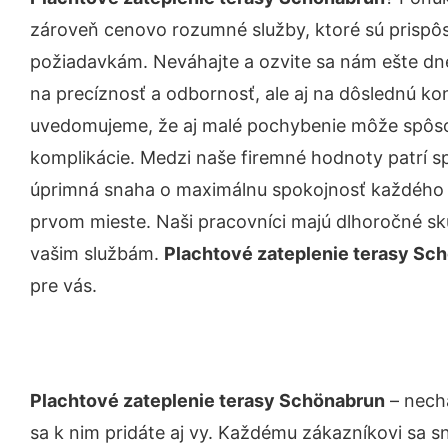
zároveň cenovo rozumné služby, ktoré sú prispô
požiadavkám. Neváhajte a ozvite sa nám ešte dnes.
na precíznosť a odbornosť, ale aj na dôslednú ko
uvedomujeme, že aj malé pochybenie môže spôso
komplikácie. Medzi naše firemné hodnoty patrí sp
úprimná snaha o maximálnu spokojnosť každého z
prvom mieste. Naši pracovníci majú dlhoročné skú
vašim službám.
Plachtové zateplenie terasy Sc
pre vás.
Plachtové zateplenie terasy Schönabrun
– necha
sa k nim pridáte aj vy. Každému zákazníkovi sa s