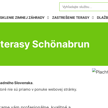
Search
for:
SKLENIE ZIMNEJ ZÁHRADY
ZASTREŠENIE TERASY
DLAŽB
 terasy Schönabrun
adného Slovenska
.
oré nie sú priamo v ponuke webovej stránky.
ame vám profesionálne, kvalitné a