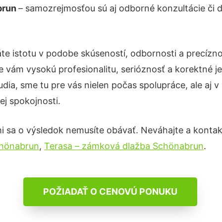
brun
– samozrejmosťou sú aj odborné konzultácie či de
te istotu v podobe skúseností, odbornosti a precízno
 vám vysokú profesionalitu, serióznosť a korektné 
ia, sme tu pre vás nielen počas spolupráce, ale aj v 
ej spokojnosti.
i sa o výsledok nemusíte obávať. Neváhajte a kontaktuj
chönabrun
,
Terasa – zámková dlažba Schönabrun
.
POŽIADAŤ O CENOVÚ PONUKU