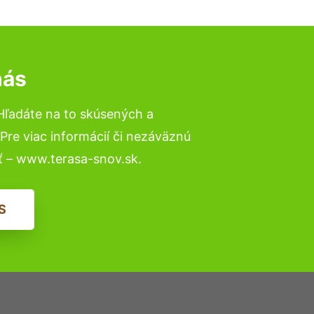
nás
Hľadáte na to skúsených a
re viac informácií či nezáväznú
ť – www.terasa-snov.sk.
S