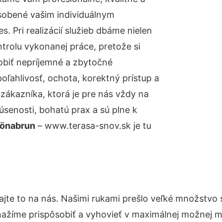
sobené vašim individuálnym
 Pri realizácií služieb dbáme nielen
ntrolu vykonanej práce, pretože si
biť nepríjemné a zbytočné
oľahlivosť, ochota, korektný prístup a
ákazníka, ktorá je pre nás vždy na
senosti, bohatú prax a sú plne k
hönabrun
– www.terasa-snov.sk je tu
jte to na nás. Našimi rukami prešlo veľké množstvo
nažíme prispôsobiť a vyhovieť v maximálnej možnej m