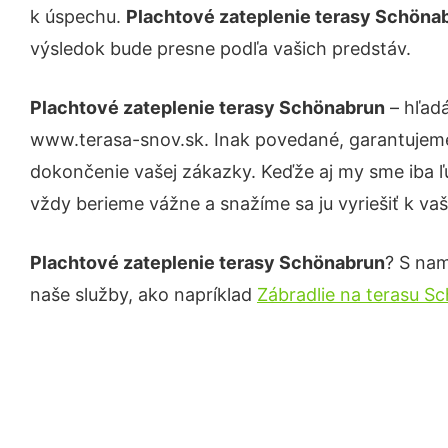
k úspechu.
Plachtové zateplenie terasy Schöna
výsledok bude presne podľa vašich predstáv.
Plachtové zateplenie terasy Schönabrun
– hľadá
www.terasa-snov.sk. Inak povedané, garantujeme
dokončenie vašej zákazky. Keďže aj my sme iba ľud
vždy berieme vážne a snažíme sa ju vyriešiť k vaš
Plachtové zateplenie terasy Schönabrun
? S nam
naše služby, ako napríklad
Zábradlie na terasu S