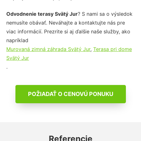
Odvodnenie terasy Svätý Jur
? S nami sa o výsledok
nemusíte obávať. Neváhajte a kontaktujte nás pre
viac informácií. Prezrite si aj ďalšie naše služby, ako
napríklad
Murovaná zimná záhrada Svätý Jur
,
Terasa pri dome
Svätý Jur
.
POŽIADAŤ O CENOVÚ PONUKU
Referencie