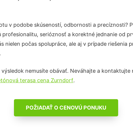
totu v podobe skúseností, odbornosti a precíznosti?
profesionalitu, serióznosť a korektné jednanie od 
s nielen počas spolupráce, ale aj v prípade riešenia 
.
 výsledok nemusíte obávať. Neváhajte a kontaktujte nás
tónová terasa cena Zurndorf
.
POŽIADAŤ O CENOVÚ PONUKU