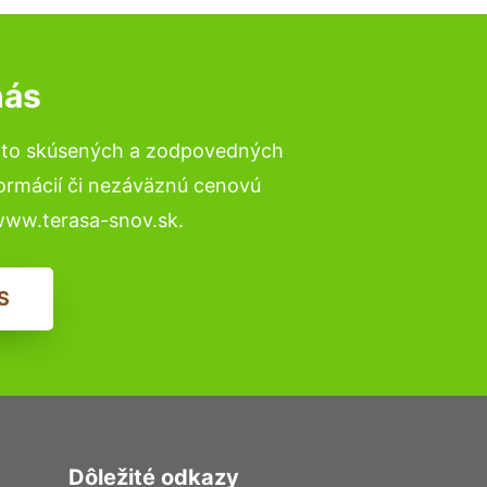
nás
a to skúsených a zodpovedných
formácií či nezáväznú cenovú
www.terasa-snov.sk.
S
Dôležité odkazy