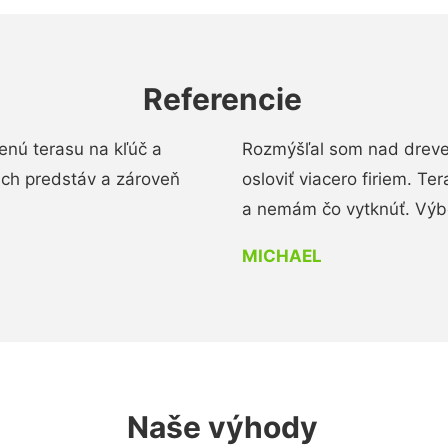
Referencie
enú terasu na kľúč a
Rozmýšľal som nad dreve
ich predstáv a zároveň
osloviť viacero firiem. Te
a nemám čo vytknúť. Výbo
MICHAEL
Naše výhody