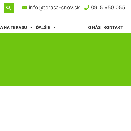
Search Button
info@terasa-snov.sk
0915 950 055
A NA TERASU
ĎALŠIE
O NÁS
KONTAKT