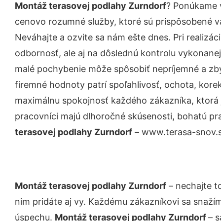
Montáž terasovej podlahy Zurndorf
? Ponúkame v
cenovo rozumné služby, ktoré sú prispôsobené v
Neváhajte a ozvite sa nám ešte dnes. Pri realizác
odbornosť, ale aj na dôslednú kontrolu vykonanej
malé pochybenie môže spôsobiť nepríjemné a zb
firemné hodnoty patrí spoľahlivosť, ochota, kore
maximálnu spokojnosť každého zákazníka, ktorá 
pracovníci majú dlhoročné skúsenosti, bohatú pr
terasovej podlahy Zurndorf
– www.terasa-snov.sk
Montáž terasovej podlahy Zurndorf
– nechajte t
nim pridáte aj vy. Každému zákazníkovi sa snažím
úspechu.
Montáž terasovej podlahy Zurndorf
– s