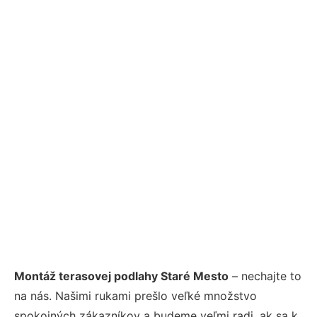
Montáž terasovej podlahy Staré Mesto
– nechajte to
na nás. Našimi rukami prešlo veľké množstvo
spokojných zákazníkov a budeme veľmi radi, ak sa k