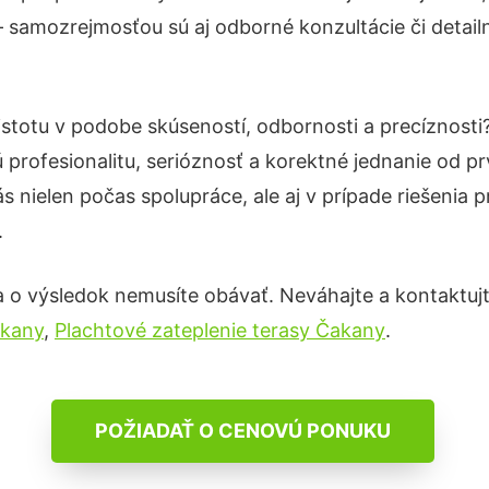
– samozrejmosťou sú aj odborné konzultácie či detailn
istotu v podobe skúseností, odbornosti a precíznost
profesionalitu, serióznosť a korektné jednanie od 
s nielen počas spolupráce, ale aj v prípade riešenia 
.
a o výsledok nemusíte obávať. Neváhajte a kontaktujte 
akany
,
Plachtové zateplenie terasy Čakany
.
POŽIADAŤ O CENOVÚ PONUKU