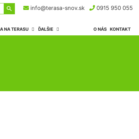
Search Button
info@terasa-snov.sk
0915 950 055
A NA TERASU
ĎALŠIE
O NÁS
KONTAKT