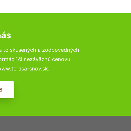
nás
na to skúsených a zodpovedných
formácií či nezáväznú cenovú
www.terasa-snov.sk.
S