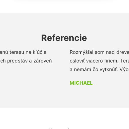
Referencie
enú terasu na kľúč a
Rozmýšľal som nad dreve
ich predstáv a zároveň
osloviť viacero firiem. Te
a nemám čo vytknúť. Výbo
MICHAEL