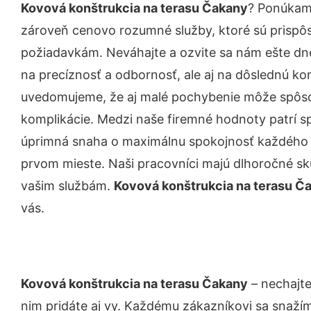
Kovová konštrukcia na terasu Čakany
? Ponúkame
zároveň cenovo rozumné služby, ktoré sú prispô
požiadavkám. Neváhajte a ozvite sa nám ešte dnes.
na precíznosť a odbornosť, ale aj na dôslednú ko
uvedomujeme, že aj malé pochybenie môže spôso
komplikácie. Medzi naše firemné hodnoty patrí sp
úprimná snaha o maximálnu spokojnosť každého z
prvom mieste. Naši pracovníci majú dlhoročné skú
vašim službám.
Kovová konštrukcia na terasu Č
vás.
Kovová konštrukcia na terasu Čakany
– nechajte
nim pridáte aj vy. Každému zákazníkovi sa snažím