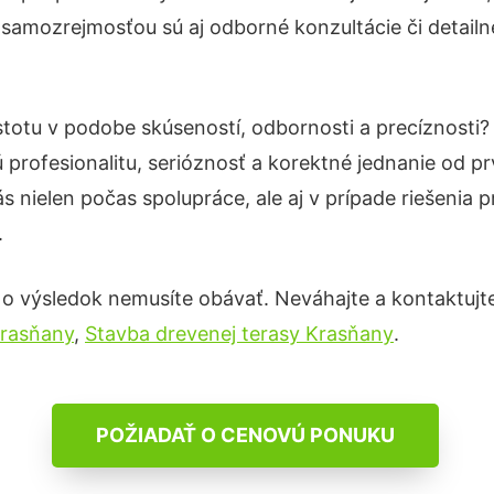
 samozrejmosťou sú aj odborné konzultácie či detailn
stotu v podobe skúseností, odbornosti a precíznosti
profesionalitu, serióznosť a korektné jednanie od 
s nielen počas spolupráce, ale aj v prípade riešenia 
.
 o výsledok nemusíte obávať. Neváhajte a kontaktujte n
Krasňany
,
Stavba drevenej terasy Krasňany
.
POŽIADAŤ O CENOVÚ PONUKU