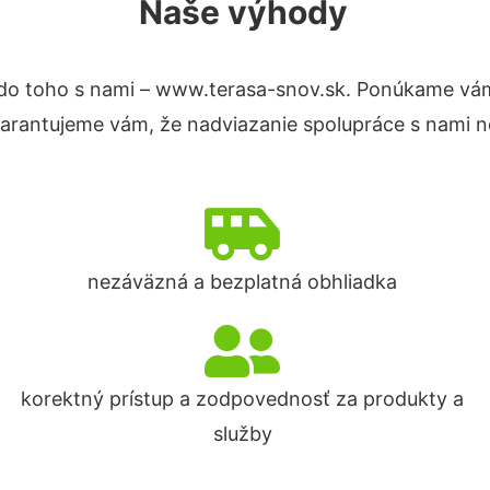
Naše výhody
do toho s nami – www.terasa-snov.sk. Ponúkame vám
Garantujeme vám, že nadviazanie spolupráce s nami n
nezáväzná a bezplatná obhliadka
korektný prístup a zodpovednosť za produkty a
služby