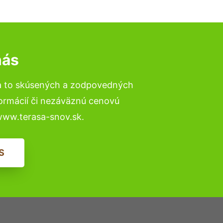
nás
a to skúsených a zodpovedných
formácií či nezáväznú cenovú
www.terasa-snov.sk.
S