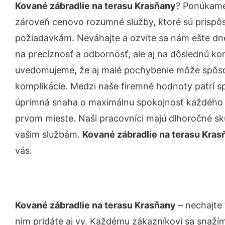
Kované zábradlie na terasu Krasňany
? Ponúkame 
zároveň cenovo rozumné služby, ktoré sú prispô
požiadavkám. Neváhajte a ozvite sa nám ešte dnes.
na precíznosť a odbornosť, ale aj na dôslednú ko
uvedomujeme, že aj malé pochybenie môže spôso
komplikácie. Medzi naše firemné hodnoty patrí sp
úprimná snaha o maximálnu spokojnosť každého z
prvom mieste. Naši pracovníci majú dlhoročné skú
vašim službám.
Kované zábradlie na terasu Kras
vás.
Kované zábradlie na terasu Krasňany
– nechajte 
nim pridáte aj vy. Každému zákazníkovi sa snažím