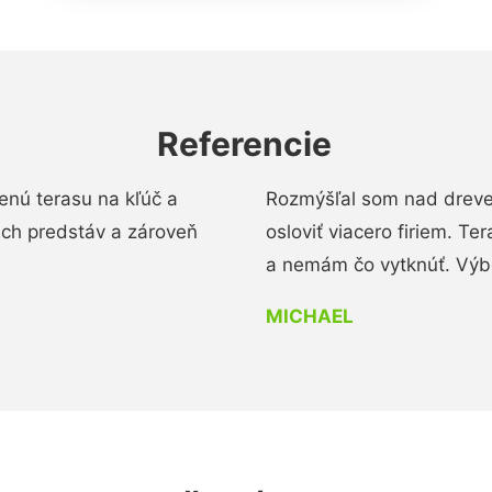
Referencie
enú terasu na kľúč a
Rozmýšľal som nad dreve
ich predstáv a zároveň
osloviť viacero firiem. Te
a nemám čo vytknúť. Výbo
MICHAEL