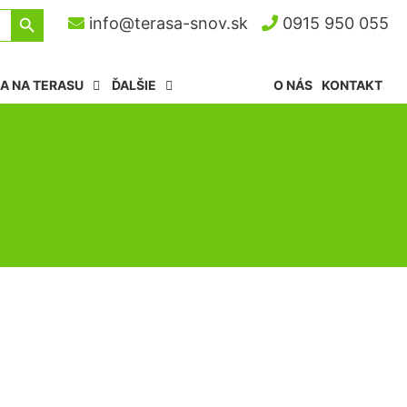
Search Button
info@terasa-snov.sk
0915 950 055
A NA TERASU
ĎALŠIE
O NÁS
KONTAKT